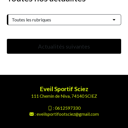
Actualités suivantes
Eveil Sportif Sciez
111 Chemin de Niva, 74140 SCIEZ
:
0612597330
:
eveilsportifootsciez@gmail.com