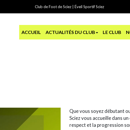
Club de Foot de Sciez | Éveil Sportif Sciez
ACCUEIL
ACTUALITÉS DU CLUB
LE CLUB
N
Que vous soyez débutant ou c
Sciez vous accueille dans un 
respect et la progression so