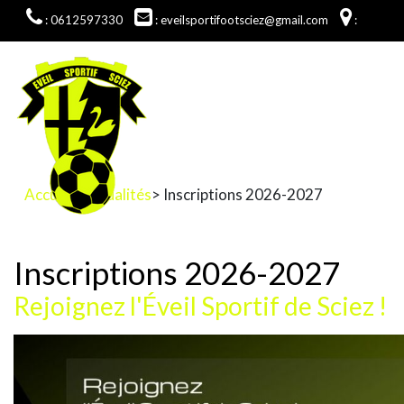
: 0612597330
: eveilsportifootsciez@gmail.com
:
Accueil
>
Actualités
> Inscriptions 2026-2027
Inscriptions 2026-2027
Rejoignez l'Éveil Sportif de Sciez !