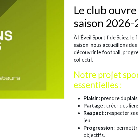
Le club ouvre 
saison 2026-
À l'Éveil Sportif de Sciez, 
saison, nous accueillons des
découvrir le football, progr
collectif.
Notre projet spor
essentielles :
Plaisir
: prendre du plai
Partage
: créer des lien
Respect
: respecter ses
jeu.
Progression
: permettr
objectifs.