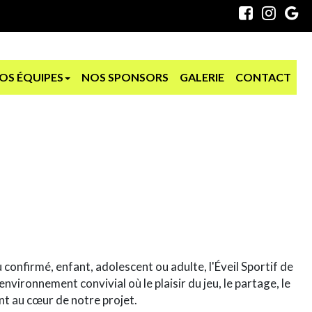
OS ÉQUIPES
NOS SPONSORS
GALERIE
CONTACT
onfirmé, enfant, adolescent ou adulte, l'Éveil Sportif de
environnement convivial où le plaisir du jeu, le partage, le
nt au cœur de notre projet.