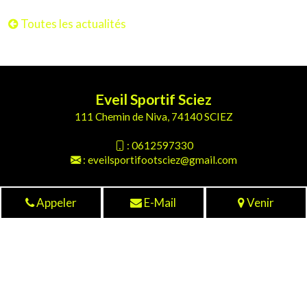
Toutes les actualités
Eveil Sportif Sciez
111 Chemin de Niva, 74140 SCIEZ
:
0612597330
:
eveilsportifootsciez@gmail.com
Appeler
E-Mail
Venir
Mentions légales & CGV
Plan du site
Gestion des cookies