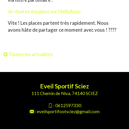
Je réserve ma place sur HelloAsso
Vite !
Les places partent très rapidement. Nous
avons hâte de partager ce moment avec vous ! ????
Toutes les actualités
Eveil Sportif Sciez
111 Chemin de Niva, 74140 SCIEZ
:
0612597330
:
eveilsportifootsciez@gmail.com