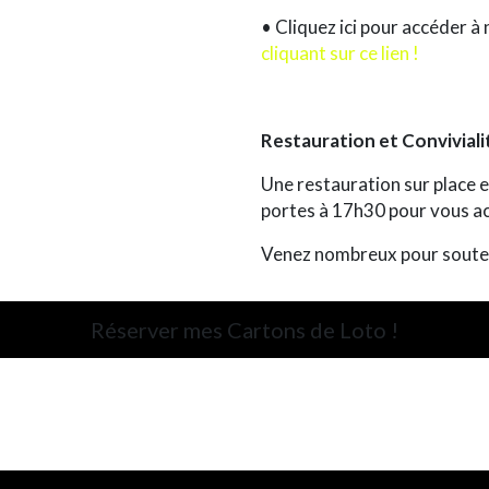
•
Cliquez ici pour accéder à n
cliquant sur ce lien !
Restauration et Conviviali
Une
restauration sur place
e
portes à 17h30 pour vous acc
Venez nombreux pour souteni
Réserver mes Cartons de Loto !