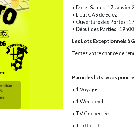
• Date : Samedi 17 Janvier 
• Lieu : CAS de Sciez
• Ouverture des Portes : 1
• Début des Parties : 19h00
Les Lots Exceptionnels à 
Tentez votre chance de rem
Parmi les lots, vous pourre
• 1
Voyage
• 1
Week-end
•
TV Connectée
•
Trottinette