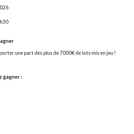
2026
7h30
Gagner
porter une part des
plus de 7000€ de lots
mis en jeu !
z gagner :