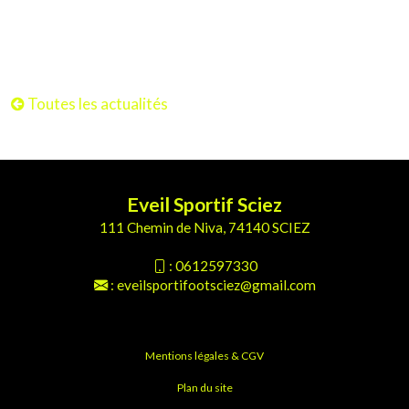
Toutes les actualités
Eveil Sportif Sciez
111 Chemin de Niva, 74140 SCIEZ
:
0612597330
:
eveilsportifootsciez@gmail.com
Mentions légales & CGV
Plan du site